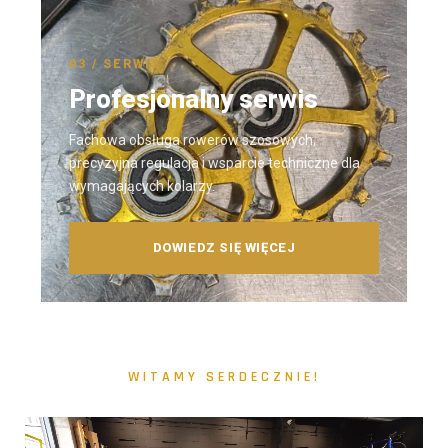
03 / SERWIS
Profesjonalny serwis
Fachowa obsługa rowerów szosowych,
precyzyjna regulacja i wsparcie techniczne dla
wymagających kolarzy.
DOWIEDZ SIĘ WIĘCEJ
WITAMY SERDECZNIE!