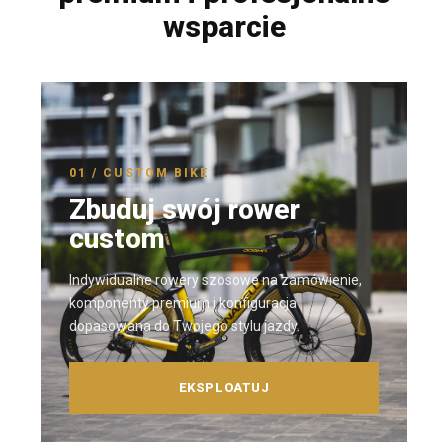
wsparcie
01 / CUSTOM BIKE
Zbuduj swój rower
custom
Indywidualne rowery szosowe na zamówienie,
komponenty premium i konfiguracja
dopasowana do Twojego stylu jazdy.
EKSPLOATUJ