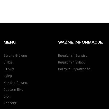
MENU
WAŻNE INFORMACJE
Strona Główna
Regulamin Serwisu
O Nas
Regulamin Sklepu
Serwis
Polityka Prywatności
Sklep
Kreator Roweru
Custom Bike
Blog
Kontakt