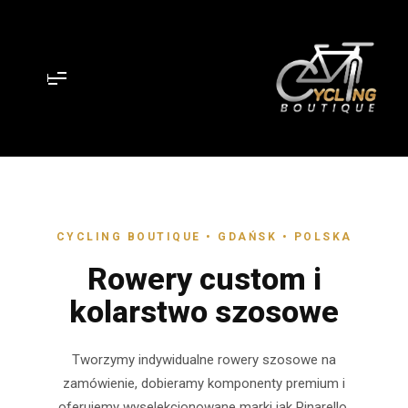
M
a
i
n
m
e
n
u
CYCLING BOUTIQUE • GDAŃSK • POLSKA
Rowery custom i
kolarstwo szosowe
Tworzymy indywidualne rowery szosowe na
zamówienie, dobieramy komponenty premium i
oferujemy wyselekcjonowane marki jak Pinarello,