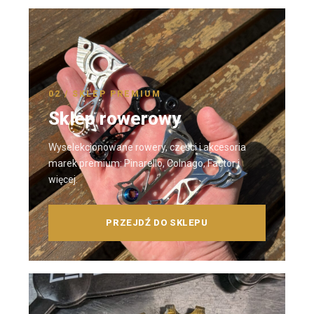
02 / SKLEP PREMIUM
Sklep rowerowy
Wyselekcjonowane rowery, części i akcesoria
marek premium: Pinarello, Colnago, Factor i
więcej.
PRZEJDŹ DO SKLEPU