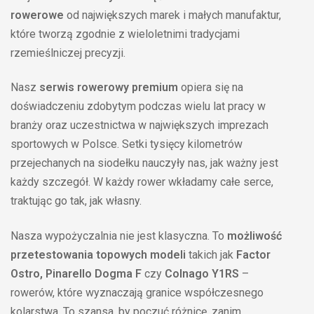
rowerowe
od największych marek i małych manufaktur,
które tworzą zgodnie z wieloletnimi tradycjami
rzemieślniczej precyzji.
Nasz
serwis rowerowy premium
opiera się na
doświadczeniu zdobytym podczas wielu lat pracy w
branży oraz uczestnictwa w największych imprezach
sportowych w Polsce. Setki tysięcy kilometrów
przejechanych na siodełku nauczyły nas, jak ważny jest
każdy szczegół. W każdy rower wkładamy całe serce,
traktując go tak, jak własny.
Nasza wypożyczalnia nie jest klasyczna. To
możliwość
przetestowania topowych modeli
takich jak
Factor
Ostro, Pinarello Dogma F
czy
Colnago Y1RS
–
rowerów, które wyznaczają granice współczesnego
kolarstwa. To szansa, by poczuć różnicę, zanim