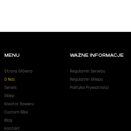
MENU
WAŻNE INFORMACJE
Strona Główna
Regulamin Serwisu
O Nas
Regulamin Sklepu
Serwis
Polityka Prywatności
Sklep
Kreator Roweru
Custom Bike
Blog
Kontakt