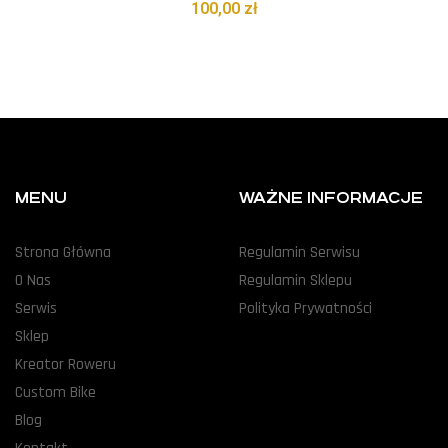
100,00
zł
MENU
WAŻNE INFORMACJE
Strona Główna
Regulamin Serwisu
O Nas
Regulamin Sklepu
Serwis
Polityka Prywatności
Sklep
Kreator Roweru
Custom Bike
Blog