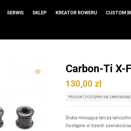
SERWIS
SKLEP
KREATOR ROWERU
CUSTOM B
Carbon-Ti X-F
130,00
zł
PRODUKT DOSTĘPNY NA ZAMÓWIENIE
Śruba mocująca tarczę łańcucho
Dostępne w trzech szerokościa