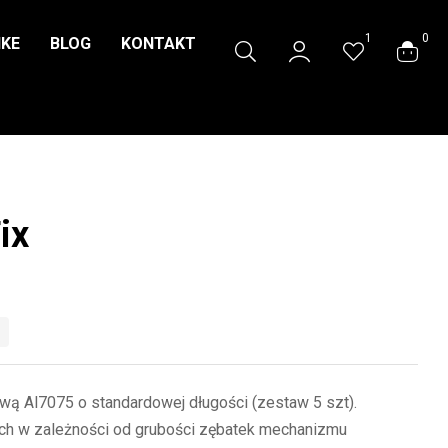
1
0
IKE
BLOG
KONTAKT
ix
wą Al7075 o standardowej długości (zestaw 5 szt).
ch w zależności od grubości zębatek mechanizmu