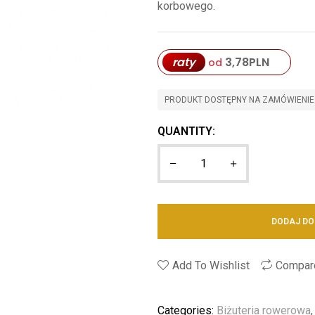
korbowego.
raty
3,78
PLN
od
PRODUKT DOSTĘPNY NA ZAMÓWIENIE
QUANTITY:
DODAJ DO
Add To Wishlist
Compar
Categories:
Biżuteria rowerowa