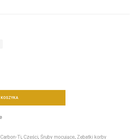
 KOSZYKA
e
,
Carbon-Ti
,
Części
,
Śruby mocujące
,
Zębatki korby