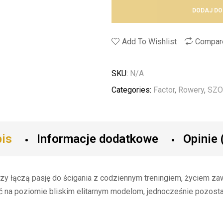
DODAJ DO
Add To Wishlist
Compar
SKU:
N/A
Categories:
Factor
,
Rowery
,
SZO
is
Informacje dodatkowe
Opinie 
órzy łączą pasję do ścigania z codziennym treningiem, życiem 
ść na poziomie bliskim elitarnym modelom, jednocześnie pozost