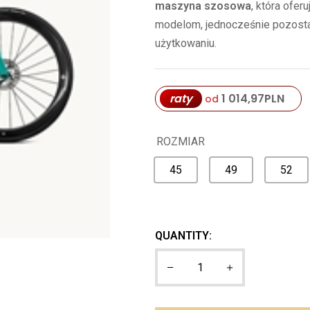
maszyna szosowa
, która ofe
modelom, jednocześnie pozosta
użytkowaniu.
raty
1 014,97
PLN
od
ROZMIAR
45
49
52
QUANTITY: