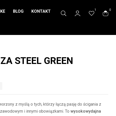
1
0
IKE
BLOG
KONTAKT
ZA STEEL GREEN
worzony z myślą o tych, którzy łączą pasję do ścigania z
m zawodowym i innymi obowiązkami. To
wysokowydajna