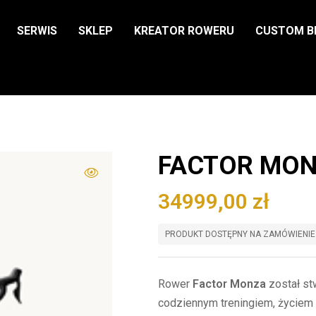
SERWIS
SKLEP
KREATOR ROWERU
CUSTOM B
FACTOR MON
34999,00
zł
PRODUKT DOSTĘPNY NA ZAMÓWIENIE
Rower
Factor Monza
został st
codziennym treningiem, życie