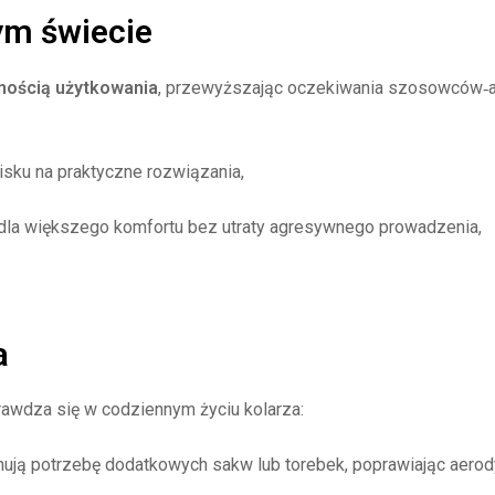
ym świecie
ością użytkowania
, przewyższając oczekiwania szosowców‑am
sku na praktyczne rozwiązania,
dla większego komfortu bez utraty agresywnego prowadzenia,
a
rawdza się w codziennym życiu kolarza:
nują potrzebę dodatkowych sakw lub torebek, poprawiając aerody