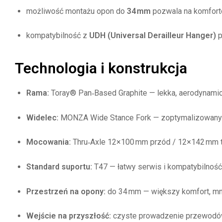
możliwość montażu opon do
34 mm
pozwala na komforto
kompatybilność z
UDH (Universal Derailleur Hanger)
p
Technologia i konstrukcja
Rama:
Toray® Pan‑Based Graphite — lekka, aerodynamic
Widelec:
MONZA Wide Stance Fork — zoptymalizowany d
Mocowania:
Thru‑Axle 12×100 mm przód / 12×142 mm t
Standard suportu:
T47 — łatwy serwis i kompatybilność
Przestrzeń na opony:
do 34 mm — większy komfort, mni
Wejście na przyszłość:
czyste prowadzenie przewodów, m