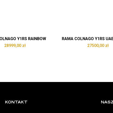
OLNAGO Y1RS RAINBOW
RAMA COLNAGO Y1RS UAE
28999,00
zł
27500,00
zł
KONTAKT
NASZ