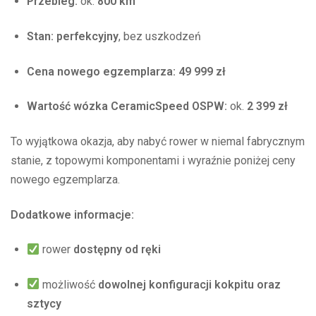
Przebieg:
ok.
800 km
Stan:
perfekcyjny
, bez uszkodzeń
Cena nowego egzemplarza:
49 999 zł
Wartość wózka CeramicSpeed OSPW:
ok.
2 399 zł
To wyjątkowa okazja, aby nabyć rower w niemal fabrycznym
stanie, z topowymi komponentami i wyraźnie poniżej ceny
nowego egzemplarza.
Dodatkowe informacje:
rower
dostępny od ręki
możliwość
dowolnej konfiguracji kokpitu oraz
sztycy