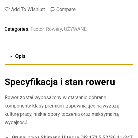
Add To Wishlist
Compare
Categories:
Factor
,
Rowery
,
UŻYWANE
Opis
Specyfikacja i stan roweru
Rower został wyposażony w starannie dobrane
komponenty klasy premium, zapewniające najwyższą
kulturę pracy, niskie opory toczenia oraz maksymalną
wydajność.
Grupa:
pełna
Shimano Ultegra Di2 172.5 52/36 11-34T