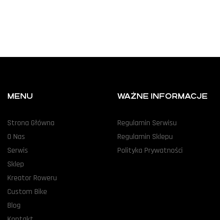
MENU
WAŻNE INFORMACJE
Strona Główna
Regulamin Serwisu
O Nas
Regulamin Sklepu
Serwis
Polityka Prywatności
Sklep
Kreator Roweru
Custom Bike
Blog
Kontakt