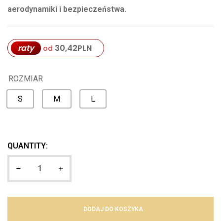
aerodynamiki i bezpieczeństwa.
raty
30,42
PLN
od
ROZMIAR
S
M
L
QUANTITY:
DODAJ DO KOSZYKA