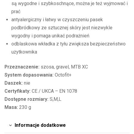
są wygodne i szybkoschnące, można je też wyjmować i
prać
antyalergiczny i łatwy w czyszczeniu pasek
podbródkowy ze sztucznej skóry jest niezwykle
wygodny i pomaga unikać podrażnień
odblaskowa wkładka z tyłu zwiększa bezpieczeństwo
użytkownika
Przeznaczenie:
szosa, gravel, MTB XC
System dopasowania:
Octofit+
Daszek:
nie
Certyfikaty:
CE / UKCA – EN 1078
Dostępne rozmiary:
S,M,L
Masa:
230 g
Informacje dodatkowe