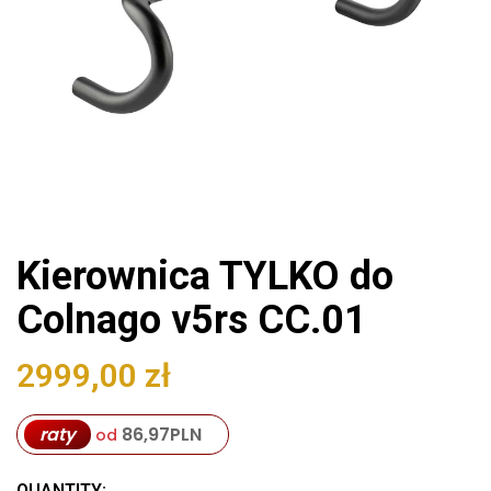
Kierownica TYLKO do
Colnago v5rs CC.01
2999,00
zł
raty
86,97
PLN
od
QUANTITY: