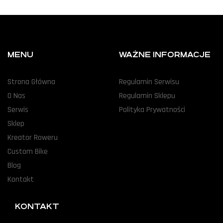
MENU
WAŻNE INFORMACJE
Strona Główna
Regulamin Serwisu
O Nas
Regulamin Sklepu
Serwis
Polityka Prywatności
Sklep
Kreator Roweru
Custom Bike
Blog
Kontakt
KONTAKT