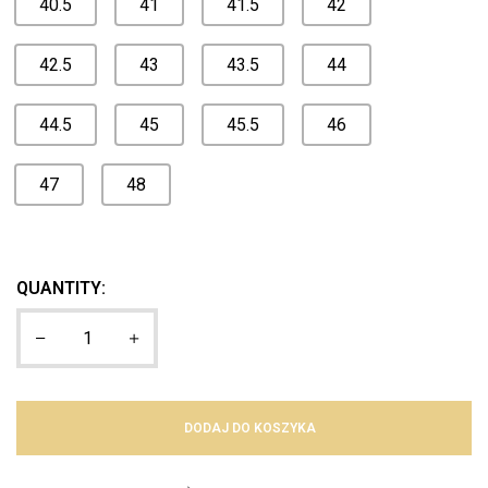
40.5
41
41.5
42
42.5
43
43.5
44
44.5
45
45.5
46
47
48
QUANTITY:
DODAJ DO KOSZYKA