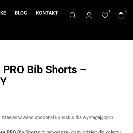
1
0
IKE
BLOG
KONTAKT
 PRO Bib Shorts –
EY
– zaawansowane spodenki kolarskie dla wymagających
ore PRO Bib Shorts
to najwyższej klasy odzież dla kolarzy,