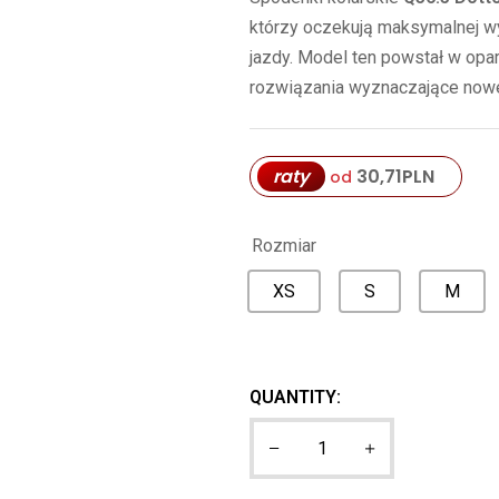
którzy oczekują maksymalnej wy
jazdy. Model ten powstał w oparc
rozwiązania wyznaczające nowe
raty
30,71
PLN
od
Rozmiar
XS
S
M
QUANTITY: