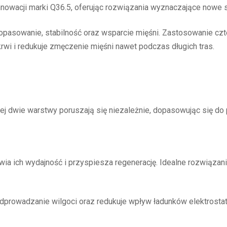
innowacji marki Q36.5, oferując rozwiązania wyznaczające nowe 
asowanie, stabilność oraz wsparcie mięśni. Zastosowanie czter
wi i redukuje zmęczenie mięśni nawet podczas długich tras.
ej dwie warstwy poruszają się niezależnie, dopasowując się do p
ia ich wydajność i przyspiesza regenerację. Idealne rozwiązani
odprowadzanie wilgoci oraz redukuje wpływ ładunków elektrostaty