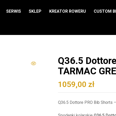
SERWIS
SKLEP
KREATOR ROWERU
CUSTOM B
Q36.5 Dottore
TARMAC GR
1059,00
zł
Q36.5 Dottore PRO Bib Shorts 
Spodenki kolarskie
Q36.5 Dott