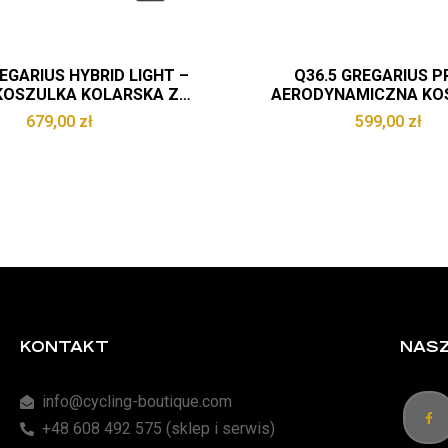
EGARIUS HYBRID LIGHT –
Q36.5 GREGARIUS P
KOSZULKA KOLARSKA Z
AERODYNAMICZNA KO
RĘKAWEM – COLLAR FADE
KOLARSKA NA LATO – BLU
679,00
zł
599,00
zł
ITALY
KONTAKT
NASZ
info@cycling-boutique.com
+48 608 492 575 (sklep i serwis)