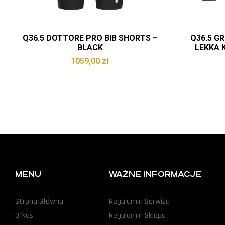
Q36.5 DOTTORE PRO BIB SHORTS –
Q36.5 GR
BLACK
LEKKA 
DŁUGIM 
1059,00
zł
MENU
WAŻNE INFORMACJE
Strona Główna
Regulamin Serwisu
O Nas
Regulamin Sklepu