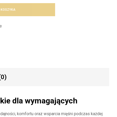
 KOSZYKA
e
(0)
skie dla wymagających
ydajności, komfortu oraz wsparcia mięśni podczas każdej