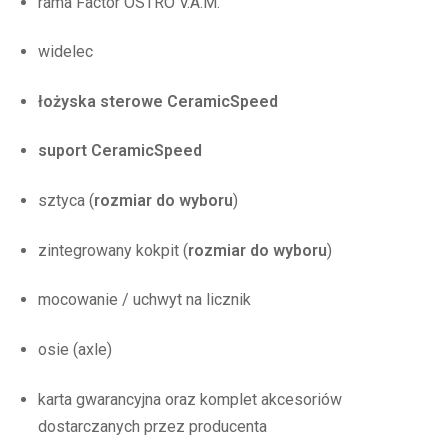
rama Factor OSTRO V.A.M.
widelec
łożyska sterowe CeramicSpeed
suport CeramicSpeed
sztyca (
rozmiar do wyboru
)
zintegrowany kokpit (
rozmiar do wyboru
)
mocowanie / uchwyt na licznik
osie (axle)
karta gwarancyjna oraz komplet akcesoriów
dostarczanych przez producenta