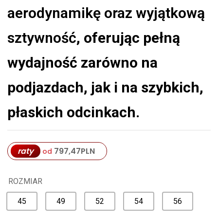
aerodynamikę oraz wyjątkową
sztywność
, oferując pełną
wydajność zarówno na
podjazdach, jak i na szybkich,
płaskich odcinkach.
raty
797,47
PLN
od
ROZMIAR
45
49
52
54
56