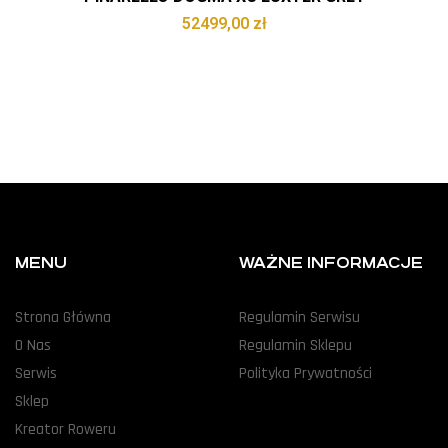
52499,00
zł
MENU
WAŻNE INFORMACJE
Strona Główna
Regulamin Serwisu
O Nas
Regulamin Sklepu
Serwis
Polityka Prywatności
Sklep
Kreator Roweru