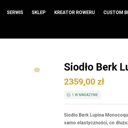
SERWIS
SKLEP
KREATOR ROWERU
CUSTOM B
Siodło Berk 
2359,00
zł
1 W MAGAZYNIE
Siodło Berk Lupina Monocoque
samo elastyczności, co dłużs