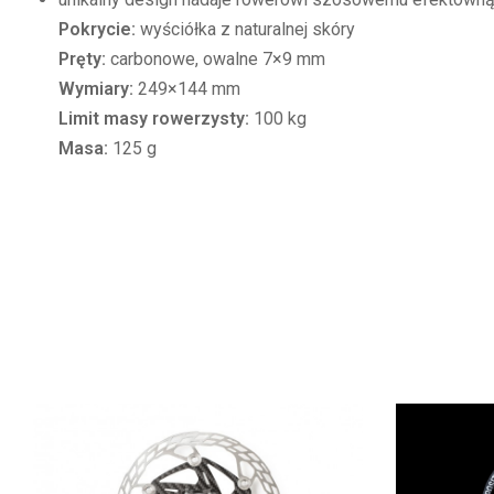
Pokrycie:
wyściółka z naturalnej skóry
Pręty:
carbonowe, owalne 7×9 mm
Wymiary:
249×144 mm
Limit masy rowerzysty:
100 kg
Masa:
125 g