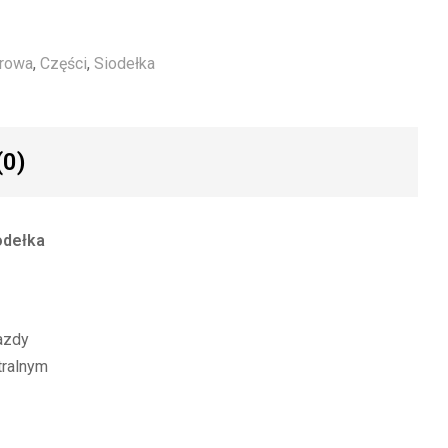
erowa
,
Części
,
Siodełka
(0)
odełka
azdy
tralnym