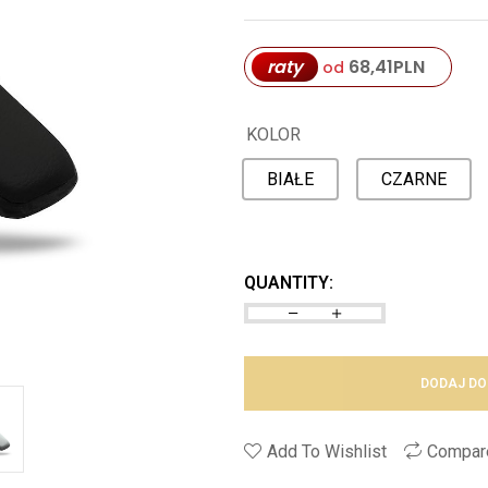
raty
68,41
PLN
od
KOLOR
BIAŁE
CZARNE
QUANTITY:
DODAJ DO
Add To Wishlist
Compar