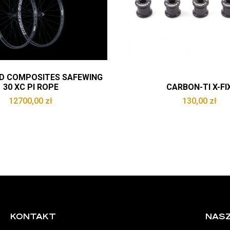
AD COMPOSITES SAFEWING
30 XC PI ROPE
CARBON-TI X-FI
12700,00
zł
130,00
zł
KONTAKT
NASZ