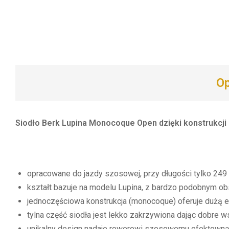
Op
Siodło Berk Lupina Monocoque Open dzięki konstrukcji
opracowane do jazdy szosowej, przy długości tylko 249
kształt bazuje na modelu Lupina, z bardzo podobnym o
jednoczęściowa konstrukcja (monocoque) oferuje dużą e
tylna część siodła jest lekko zakrzywiona dając dobre w
unikalny design nadaje rowerowi szosowemu efektowną