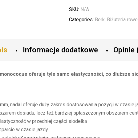
SKU:
N/A
Categories:
Berk
,
Biżuteria row
is
Informacje dodatkowe
Opinie 
 monocoque oferuje tyle samo elastyczności, co dłuższe si
 mm, nadal oferuje duży zakres dostosowania pozycji w czasie j
bszarem dosiadu, lecz też bardziej spłaszczonym obszarem cen
lastyczność w przedniej części siodełka
sparcie w czasie jazdy
 estetykę
Konstrukcja:
carbonowa monocoque