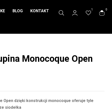
1
0
IKE
BLOG
KONTAKT
Lupina Monocoque Open
 Open dzięki konstrukcji monocoque oferuje tyle
ze siodełka