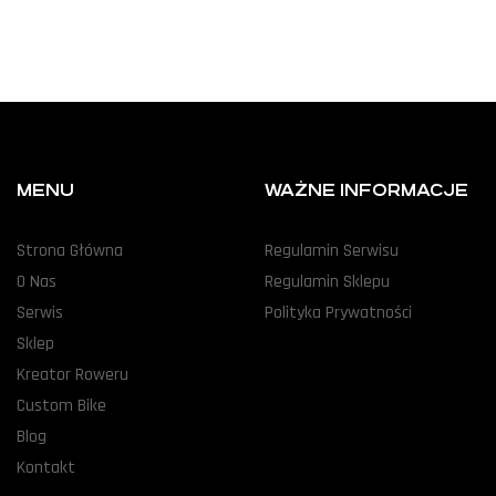
MENU
WAŻNE INFORMACJE
Strona Główna
Regulamin Serwisu
O Nas
Regulamin Sklepu
Serwis
Polityka Prywatności
Sklep
Kreator Roweru
Custom Bike
Blog
Kontakt