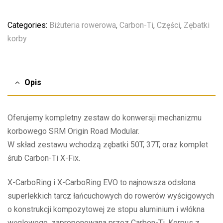
Categories:
Biżuteria rowerowa
,
Carbon-Ti
,
Części
,
Zębatki
korby
Opis
Oferujemy kompletny zestaw do konwersji mechanizmu
korbowego SRM Origin Road Modular.
W skład zestawu wchodzą zębatki 50T, 37T, oraz komplet
śrub Carbon-Ti X-Fix.
X-CarboRing i X-CarboRing EVO to najnowsza odsłona
superlekkich tarcz łańcuchowych do rowerów wyścigowych
o konstrukcji kompozytowej ze stopu aluminium i włókna
węglowego, zaproponowana przez Carbon-Ti. Korpus z