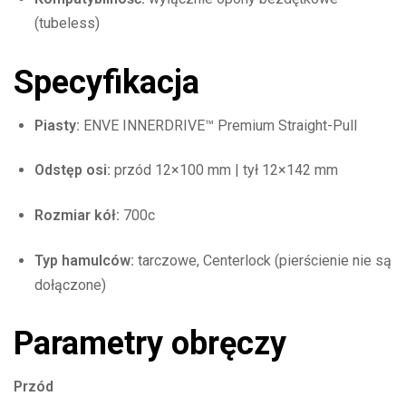
(tubeless)
Specyfikacja
Piasty:
ENVE INNERDRIVE™ Premium Straight-Pull
Odstęp osi:
przód 12×100 mm | tył 12×142 mm
Rozmiar kół:
700c
Typ hamulców:
tarczowe, Centerlock (pierścienie nie są
dołączone)
Parametry obręczy
Przód