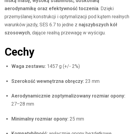
niską masę, wysoką stabilność, doskonałą
aerodynamikę oraz efektywność toczenia
. Dzięki
przemyślanej konstrukcji i optymalizacji pod kątem realnych
warunków jazdy, SES 6.7 to jedne z
najszybszych kół
szosowych
, dające realną przewagę w wyścigu.
Cechy
Waga zestawu:
1457 g (+/- 2%)
Szerokość wewnętrzna obręczy:
23 mm
Aerodynamicznie zoptymalizowany rozmiar opony:
27–28 mm
Minimalny rozmiar opony:
25 mm
Kompatybilność:
wyłącznie opony bezdętkowe