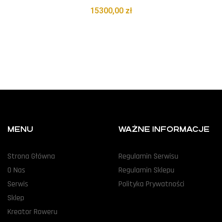
15300,00
zł
MENU
WAŻNE INFORMACJE
Strona Główna
Regulamin Serwisu
O Nas
Regulamin Sklepu
Serwis
Polityka Prywatności
Sklep
Kreator Roweru