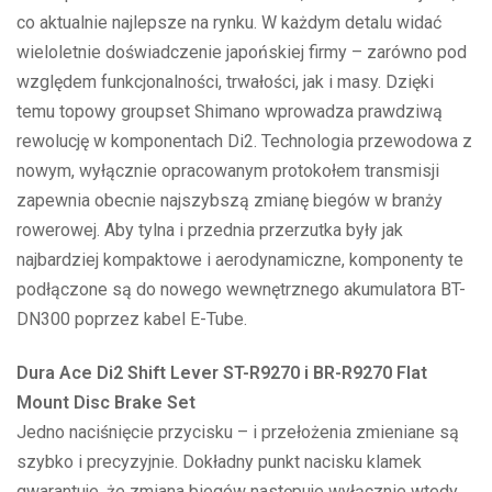
co aktualnie najlepsze na rynku. W każdym detalu widać
wieloletnie doświadczenie japońskiej firmy – zarówno pod
względem funkcjonalności, trwałości, jak i masy. Dzięki
temu topowy groupset Shimano wprowadza prawdziwą
rewolucję w komponentach Di2. Technologia przewodowa z
nowym, wyłącznie opracowanym protokołem transmisji
zapewnia obecnie najszybszą zmianę biegów w branży
rowerowej. Aby tylna i przednia przerzutka były jak
najbardziej kompaktowe i aerodynamiczne, komponenty te
podłączone są do nowego wewnętrznego akumulatora BT-
DN300 poprzez kabel E-Tube.
Dura Ace Di2 Shift Lever ST-R9270 i BR-R9270 Flat
Mount Disc Brake Set
Jedno naciśnięcie przycisku – i przełożenia zmieniane są
szybko i precyzyjnie. Dokładny punkt nacisku klamek
gwarantuje, że zmiana biegów następuje wyłącznie wtedy,