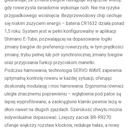
gdy rowerzysta świadomie wykonuje ruch. Nie ma ryzyka
przypadkowego wciśnięcia. Bezprzewodowy chip cechuje
się niskim zużyciem energii – bateria CR1632 działa ponad
1,5 roku. System jest w pełni konfigurowalny w aplikacji
Shimano E-Tube, pozwalającej na dopasowanie logiki
zmiany biegów do preferencji rowerzysty, w tym prędkości
zmiany, trybu pełnej lub pół-synchronicznej zmiany biegów
oraz przypisania funkcji przyciskom manetki.
Podczas hamowania, technologia SERVO WAVE zapewnia
optymalną kontrolę roweru w każdej sytuacji, oferując
doskonałą modulację i moc hamowania. Ergonomia również
uległa znacznemu poprawieniu – wgłębienia pod palce są
lepiej wyprofilowane, a zaokrąglone klamki pewnie leżą w
dłoni nawet na długich zjazdach. Szerokość chwytu można
indywidualnie dopasować. Lżejszy zacisk BR-R9270
oferuje większy rozstaw klocków, redukuje hałas, a nowy