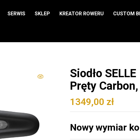
SERWIS
SKLEP
KREATOR ROWERU
CUSTOM B
Siodło SELLE
Pręty Carbon
1349,00
zł
Nowy wymiar ko