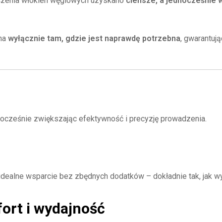
ączenia włókien węglowych uzyskano
cieńsze, a jednocześnie
ana
wyłącznie tam, gdzie jest naprawdę potrzebna
, gwarantuj
ocześnie zwiększając efektywność i precyzję prowadzenia.
idealne wsparcie bez zbędnych dodatków – dokładnie tak, jak
ort i wydajność