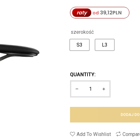
raty
39,12
PLN
od
szerokość
S3
L3
QUANTITY:
DODAJ DO
Add To Wishlist
Compar