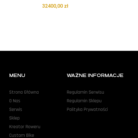
32400,00
zł
MENU
WAŻNE INFORMACJE
Strona Główna
Regulamin Serwisu
O Nas
Regulamin Sklepu
Serwis
Polityka Prywatności
Sklep
Kreator Roweru
Custom Bike