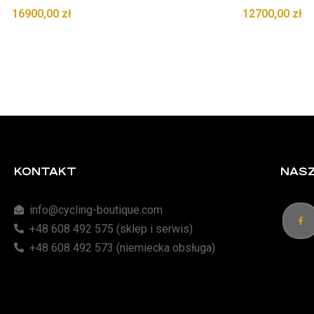
16900,00
zł
12700,00
zł
KONTAKT
NASZ
info@cycling-boutique.com
+48 608 492 575 (sklep i serwis)
+48 608 492 573 (niemiecka obsługa)