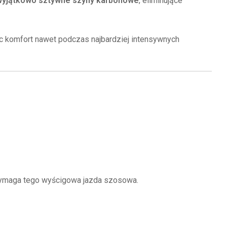
 wyjątkowo sztywne szyny karbonowe
, eliminujące
ąc komfort nawet podczas najbardziej intensywnych
 wymaga tego wyścigowa jazda szosowa.