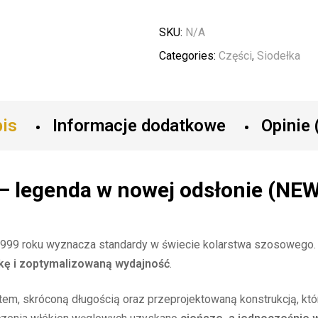
SKU:
N/A
Categories:
Części
,
Siodełka
is
Informacje dodatkowe
Opinie 
– legenda w nowej odsłonie (NE
 od 1999 roku wyznacza standardy w świecie kolarstwa szosowego
kę i zoptymalizowaną wydajność
.
łtem, skróconą długością oraz przeprojektowaną konstrukcją, 