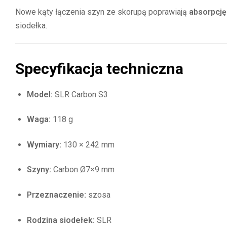
Nowe kąty łączenia szyn ze skorupą poprawiają
absorpcję
siodełka.
Specyfikacja techniczna
Model:
SLR Carbon S3
Waga:
118 g
Wymiary:
130 × 242 mm
Szyny:
Carbon Ø7×9 mm
Przeznaczenie:
szosa
Rodzina siodełek:
SLR