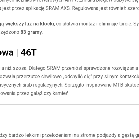
 jest przez aplikację SRAM AXS. Regulowana jest również szero
ją większy luz na klocki
, co ułatwia montaż i eliminuje tarcie.
zczędzono
83 gramy
.
owa | 46T
ia niż szosa. Dlatego SRAM przeniósł sprawdzone rozwiązania 
zwala przerzutce chwilowo „odchylić się” przy silnym kontakc
asycznych śrub regulacyjnych. Sprzęgło inspirowane MTB skutecz
owania przez gałąź czy kamień.
zy bardzo lekkimi przełożeniami na strome podjazdy a gęstą gra