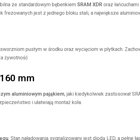
tybilna ze standardowym bębenkiem
SRAM XDR
oraz łańcuchami
 frezowanych jest z jednego bloku stali, a największe aluminiow
 sworzniom pustym w środku oraz wycięciom w płytkach. Zachowa
za żywotność
X 160 mm
jszym aluminiowym pająkiem
, jaki kiedykolwiek zastosował SR
pieczeństwo i ułatwiają montaż koła.
ięgu
. Stan naładowania sygnalizowany jest diodą LED, a pełne ł