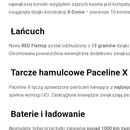
największej koronki względem szprych kaseta jest kompa
osiągnięta dzięki konstrukcji
X-Dome
– pierwsze 10 koronek
Łańcuch
Nowy
RED Flattop
został odchudzony o
13 gramów
dzięki
Chromowana powierzchnia wewnętrzna dodatkowo zwięks
Tarcze hamulcowe Paceline 
Paceline X łączą sprawdzony pierścień hamujący z
najlże
spełnia wymogi UCI. Zaokrąglone krawędzie zwiększają bez
Baterie i ładowanie
Akumulator tylnej przerzutki zapewnia
ponad 1000 km zas