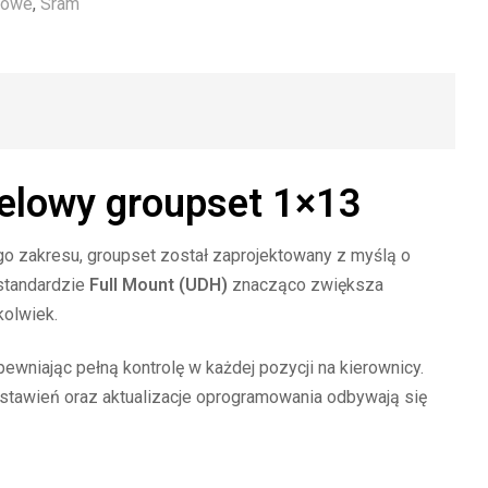
dowe
,
Sram
elowy groupset 1×13
o zakresu, groupset został zaprojektowany z myślą o
 standardzie
Full Mount (UDH)
znacząco zwiększa
kolwiek.
wniając pełną kontrolę w każdej pozycji na kierownicy.
ustawień oraz aktualizacje oprogramowania odbywają się