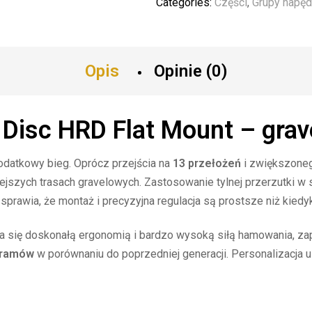
Categories:
Części
,
Grupy napę
Opis
Opinie (0)
isc HRD Flat Mount – grav
dodatkowy bieg. Oprócz przejścia na
13 przełożeń
i zwiększoneg
iejszych trasach gravelowych. Zastosowanie tylnej przerzutki w
sprawia, że montaż i precyzyjna regulacja są prostsze niż kiedy
 się doskonałą ergonomią i bardzo wysoką siłą hamowania, zape
gramów
w porównaniu do poprzedniej generacji. Personalizacja 