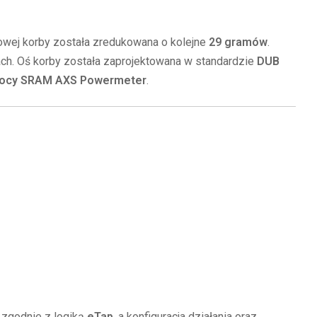
nowej korby została zredukowana o kolejne
29 gramów
.
ch. Oś korby została zaprojektowana w standardzie
DUB
ocy SRAM AXS Powermeter
.
 zgodnie z logiką
eTap
, a konfiguracja działania oraz