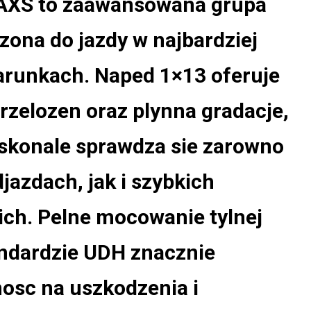
XS to zaawansowana grupa
zona do jazdy w najbardziej
runkach. Naped 1×13 oferuje
rzelozen oraz plynna gradacje,
skonale sprawdza sie zarowno
jazdach, jak i szybkich
ich. Pelne mocowanie tylnej
andardzie UDH znacznie
osc na uszkodzenia i