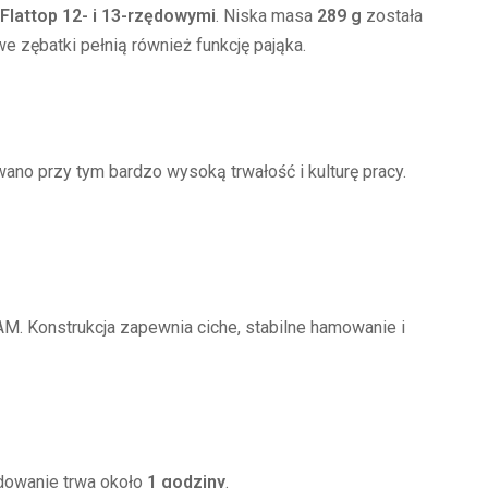
Flattop 12- i 13-rzędowymi
. Niska masa
289 g
została
e zębatki pełnią również funkcję pająka.
no przy tym bardzo wysoką trwałość i kulturę pracy.
AM. Konstrukcja zapewnia ciche, stabilne hamowanie i
adowanie trwa około
1 godziny
.