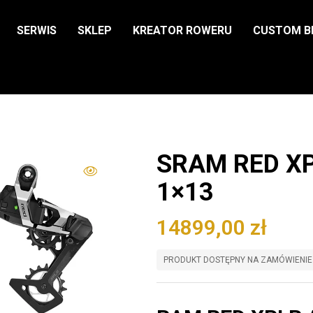
SERWIS
SKLEP
KREATOR ROWERU
CUSTOM B
SRAM RED XP
1×13
14899,00
zł
PRODUKT DOSTĘPNY NA ZAMÓWIENIE