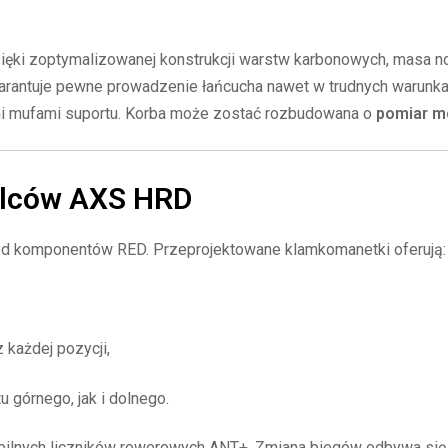
 Dzięki zoptymalizowanej konstrukcji warstw karbonowych, masa 
rantuje pewne prowadzenie łańcucha nawet w trudnych warunka
mi mufami suportu. Korba może zostać rozbudowana o
pomiar m
ulców AXS HRD
ód komponentów RED. Przeprojektowane klamkomanetki oferują:
każdej pozycji,
 górnego, jak i dolnego.
bilnych liczników rowerowych ANT+. Zmiana biegów odbywa się