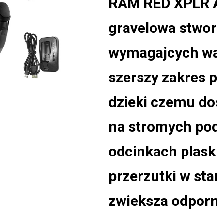
RAM RED XPLR A
gravelowa stwor
wymagajcych wa
szerszy zakres p
dzieki czemu do
na stromych pod
odcinkach plask
przerzutki w st
zwieksza odporn