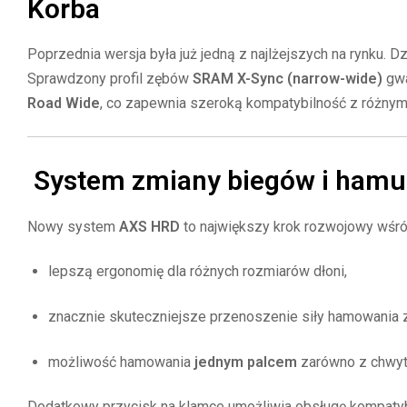
Korba
Poprzednia wersja była już jedną z najlżejszych na rynku.
Sprawdzony profil zębów
SRAM X-Sync (narrow-wide)
gwa
Road Wide
, co zapewnia szeroką kompatybilność z różny
System zmiany biegów i ham
Nowy system
AXS HRD
to największy krok rozwojowy wśr
lepszą ergonomię dla różnych rozmiarów dłoni,
znacznie skuteczniejsze przenoszenie siły hamowania z 
możliwość hamowania
jednym palcem
zarówno z chwytu
Dodatkowy przycisk na klamce umożliwia obsługę kompaty