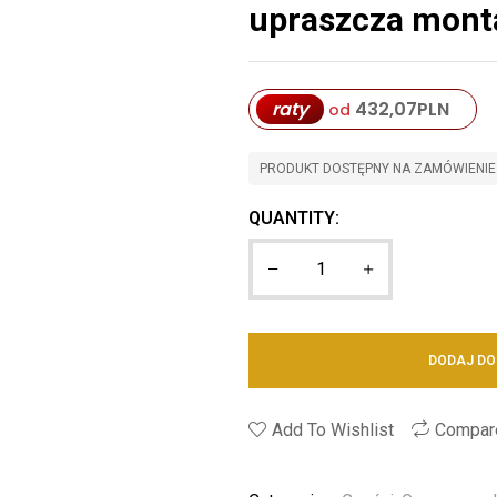
upraszcza monta
raty
432,07
PLN
od
PRODUKT DOSTĘPNY NA ZAMÓWIENIE
QUANTITY:
DODAJ DO
Add To Wishlist
Compar