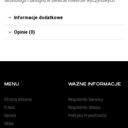
technologii i designu w świecie rowerów wyczynowych.
Informacje dodatkowe
Opinie (0)
MENU
WAŻNE INFORMACJE
Strona Główna
Regulamin Serwisu
O Nas
Regulamin Sklepu
Serwis
Polityka Prywatności
Sklep